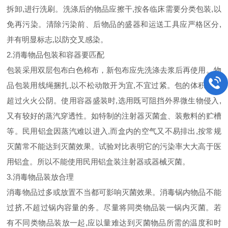
拆卸,进行洗刷。洗涤后的物品应擦干,按各临床需要分类包装,以
免再污染。清除污染前、后物品的盛器和运送工具应严格区分,
并有明显标志,以防交叉感染。
2.消毒物品包装和容器要匹配
包装采用双层包布白色棉布，新包布应先洗涤去浆后再使用。物
品包装用线绳捆扎,以不松动散开为宜,不宜过紧。包的体积不应
超过火火公阴。使用容器盛装时,选用既可阻挡外界微生物侵入,
又有较好的蒸汽穿透性。如特制的注射器灭菌盒、装敷料的贮槽
等。民用铝盒因蒸汽难以进入,而盒内的空气又不易排出,按常规
灭菌常不能达到灭菌效果。试验对比表明它的污染率大大高于医
用铝盒。所以不能使用民用铝盒装注射器或器械灭菌。
3.消毒物品装放合理
消毒物品过多或放置不当都可影响灭菌效果。消毒锅内物品不能
过挤,不超过锅内容量的务。尽量将同类物品装一锅内灭菌。若
有不同类物品装放一起,应以量难达到灭菌物品所需的温度和时