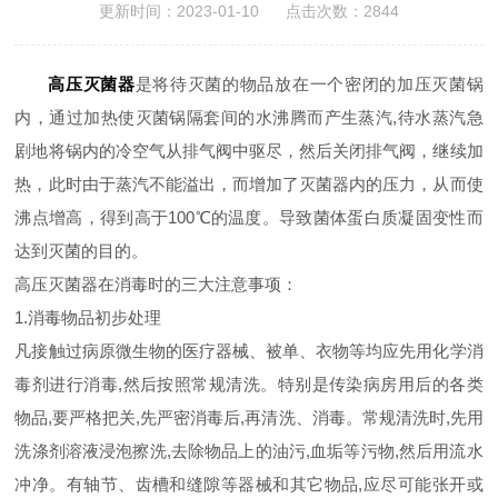
更新时间：2023-01-10 点击次数：2844
高压灭菌器
是将待灭菌的物品放在一个密闭的加压灭菌锅
内，通过加热使灭菌锅隔套间的水沸腾而产生蒸汽,待水蒸汽急
剧地将锅内的冷空气从排气阀中驱尽，然后关闭排气阀，继续加
热，此时由于蒸汽不能溢出，而增加了灭菌器内的压力，从而使
沸点增高，得到高于100℃的温度。导致菌体蛋白质凝固变性而
达到灭菌的目的。
高压灭菌器在消毒时的三大注意事项：
1.消毒物品初步处理
凡接触过病原微生物的医疗器械、被单、衣物等均应先用化学消
毒剂进行消毒,然后按照常规清洗。特别是传染病房用后的各类
物品,要严格把关,先严密消毒后,再清洗、消毒。常规清洗时,先用
洗涤剂溶液浸泡擦洗,去除物品上的油污,血垢等污物,然后用流水
冲净。有轴节、齿槽和缝隙等器械和其它物品,应尽可能张开或