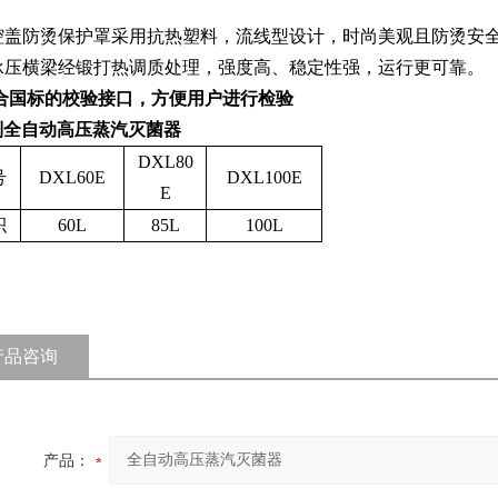
腔盖防烫保护罩采用抗热塑料，流线型设计，时尚美观且防烫安
承压横梁经锻打热调质处理，强度高、稳定性强，运行更可靠。
合国标的校验接口，方便用户进行检验
列
全自动高压蒸汽灭菌器
DXL80
号
DXL60E
DXL100E
E
积
60L
85L
100L
产品咨询
产品：