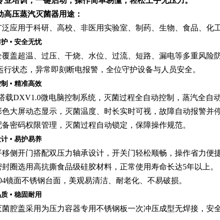
专业培训，一键启动，操作简单易懂，轻松上手无压力。
动高压蒸汽灭菌器
用途：
广泛应用于科研、高校、非医用实验室、制药、生物、食品、化
防护
• 安全无忧
全覆盖超温、过压、干烧、水位、过流、短路、漏电等多重风险
运行状态，异常即刻断电报警，全位守护设备与人员安全。
控制
• 精准高效
“搭载DXV1.0微电脑控制系统，灭菌过程全自动控制，蒸汽全自
彩色大屏动态显示，灭菌温度、时长实时可视，故障自动报警并
配备密码权限管理，灭菌过程自动锁定，保障操作规范。
设计
• 易护易养
平移侧开门搭配双压力轴承设计，开关门轻松顺畅，操作省力便
密封圈选用高抗撕食品级硅胶材料，正常使用寿命长达5年以上。
304镜面不锈钢台面，美观易清洁、耐老化、不易破损。
品质
• 稳固耐用
灭菌腔盖采用为压力容器专用不锈钢板一次冲压成型无焊接，安