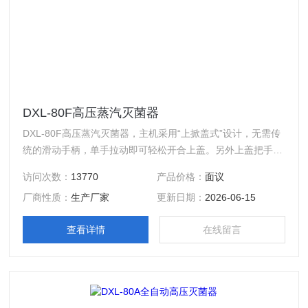
DXL-80F高压蒸汽灭菌器
DXL-80F高压蒸汽灭菌器，主机采用“上掀盖式”设计，无需传
统的滑动手柄，单手拉动即可轻松开合上盖。另外上盖把手下
方配有防烫板，有助于防止蒸汽烫伤。机械式闭盖安全设计，
访问次数：
13770
产品价格：
面议
有效提高腔盖与腔体的密封连接锁紧，预防误操作产生安全事
厂商性质：
生产厂家
更新日期：
2026-06-15
故，不受电磁干扰影响。
查看详情
在线留言