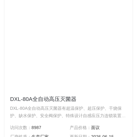
DXL-80A全自动高压灭菌器
DXL-80A全自动高压灭菌器有超温保护、超压保护、干烧保
护、缺水保护、安全阀保护、特殊设计自感应压力连锁装置、
闭盖检查系统、自动故障检测、门罩防烫保护、过流保护、短
访问次数：
8987
产品价格：
面议
路保护、漏电保护。
厂商性质：
生产厂家
更新日期：
2026-06-15